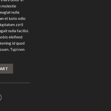
e molestie
eugiat nulla
an et iusto odio
luptatum zzril
ait nulla facilisi.
obis eleifend
 doming id quod
ssum. Typi non
CART