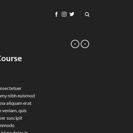
ourse
onsectetuer
ummy nibh euismod
gna aliquam erat
m veniam, quis
per suscipit
 commodo
riure dolor in