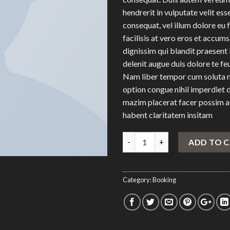
hendrerit in vulputate velit ess
consequat, vel illum dolore eu f
facilisis at vero eros et accums
dignissim qui blandit praesent 
delenit augue duis dolore te feug
Nam liber tempor cum soluta n
option congue nihil imperdiet
mazim placerat facer possim a
habent claritatem insitam
Quantity
ADD TO 
Category:
Booking