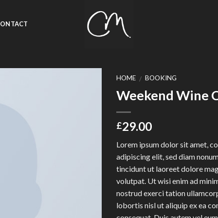
CONTACT
HOME
BOOKING
/
Weekend Wine C
Add to
Wishlist
29.00
£
Lorem ipsum dolor sit amet, c
adipiscing elit, sed diam non
tincidunt ut laoreet dolore ma
volutpat. Ut wisi enim ad mini
nostrud exerci tation ullamcor
lobortis nisl ut aliquip ex ea
consequat. Duis autem vel eum i